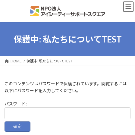
コ
ナ
ン
ビ
テ
ゲ
ン
ー
ツ
シ
へ
ョ
保護中: 私たちについてTEST
ス
ン
キ
に
ッ
移
プ
動
HOME
保護中: 私たちについてTEST
このコンテンツはパスワードで保護されています。閲覧するには
以下にパスワードを入力してください。
パスワード: