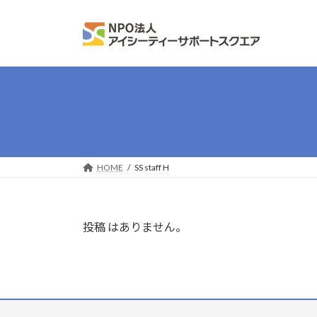
コ
ナ
ン
ビ
テ
ゲ
ン
ー
ツ
シ
へ
ョ
ス
ン
キ
に
ッ
移
プ
動
HOME
SS staff H
投稿 はありません。