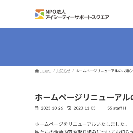
コ
ナ
ン
ビ
テ
ゲ
ン
ー
ツ
シ
へ
ョ
ス
ン
キ
に
ッ
移
プ
動
HOME
お知らせ
ホームページリニューアルのお知ら
ホームページリニューアル
2023-10-26
2023-11-03
SS staff H
最
終
更
ホームページをリニューアルいたしました。
新
私たちの活動内容や取り組みについてお知ら
日