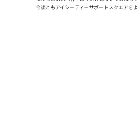
時
今後ともアイシーティーサポートスクエアを
: